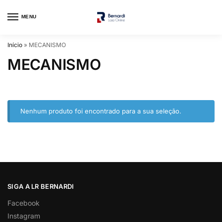
MENU
Início
»
MECANISMO
MECANISMO
Nenhum produto foi encontrado para a sua seleção.
SIGA A LR BERNARDI
Facebook
Instagram