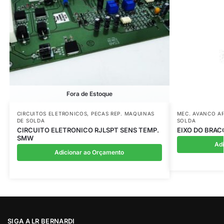
Fora de Estoque
CIRCUITOS ELETRONICOS
,
PECAS REP. MAQUINAS
MEC. AVANCO A
DE SOLDA
SOLDA
CIRCUITO ELETRONICO RJLSPT SENS TEMP.
EIXO DO BRAC
SMW
Ad
Adicionar ao Orçamento
SIGA A LR BERNARDI