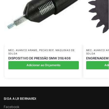
MEC. AVANCO ARAME
,
PECAS REP. MAQUINAS DE
MEC. AVANCO A
SOLDA
SOLDA
DISPOSITIVO DE PRESSÃO SMW 318/408
ENGRENAGEM 
Adicionar ao Orçamento
Ad
SIGA A LR BERNARDI
Facebook