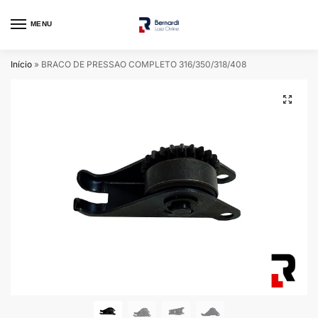
MENU
Início
»
BRACO DE PRESSAO COMPLETO 316/350/318/408