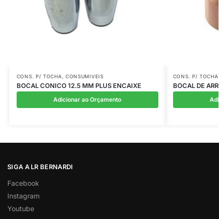
CONS. P/ TOCHA
,
CONSUMIVEIS
CONS. P/ TOCH
BOCAL CONICO 12.5 MM PLUS ENCAIXE
BOCAL DE ARR
Adicionar ao Orçamento
Ad
SIGA A LR BERNARDI
Facebook
Instagram
Youtube