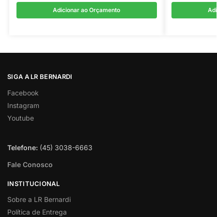
Adicionar ao Orçamento
Ad
SIGA A LR BERNARDI
Facebook
Instagram
Youtube
Telefone:
(45) 3038-6663
Fale Conosco
INSTITUCIONAL
Sobre a LR Bernardi
Política de Entrega