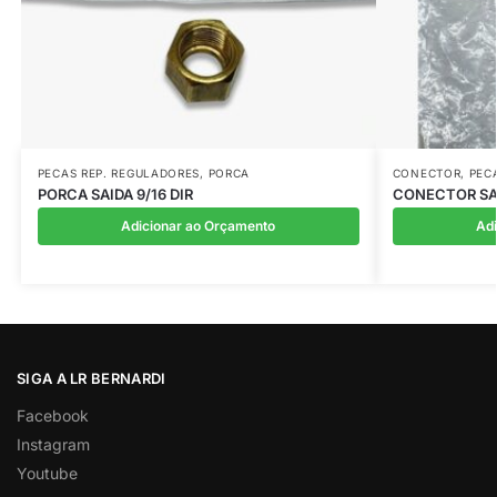
PECAS REP. REGULADORES
,
PORCA
CONECTOR
,
PEC
PORCA SAIDA 9/16 DIR
CONECTOR SAI
Adicionar ao Orçamento
Ad
SIGA A LR BERNARDI
Facebook
Instagram
Youtube