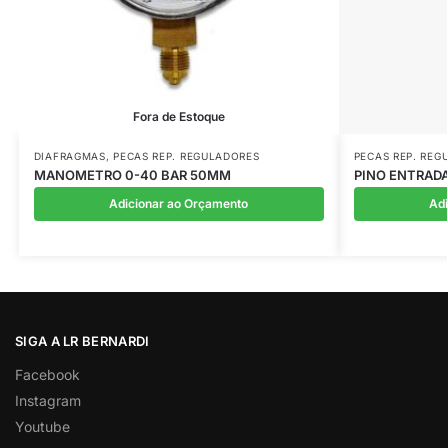
Fora de Estoque
DIAFRAGMAS
,
PECAS REP. REGULADORES
PECAS REP. REG
MANOMETRO 0-40 BAR 50MM
PINO ENTRADA
Adicionar ao Orçamento
Ad
SIGA A LR BERNARDI
Facebook
Instagram
Youtube